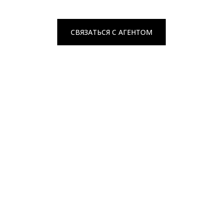
СВЯЗАТЬСЯ С АГЕНТОМ
Свяжитесь с Натальей
Cвяжитесь, чтобы запланировать частный
показ
СВЯЗАТЬСЯ